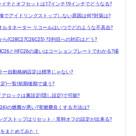
ライチとオフセットは17インチ19インチでどうなる?
ー交換でアイドリングストップしない原因は何?対策は?
!オルタネーター リコールはいつでどのような不具合?
ら(C28C27C26C25) ?3列目への対応はどう?
やHC26とHFC26の違いはコーションプレートでわかる?場
アミラー自動格納設定は標準じゃない?
設定)一覧!前期後期で違う?
車速ドアロックは裏設定(隠し設定)で可能?
26)の燃費が悪い?実燃費良くする方法は?
ドリングストップはリセット・常時オフの設定が出来る?
評価をまとめてみた！