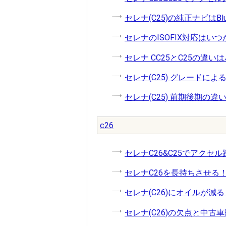
セレナ(C25)の純正ナビはBl
セレナのISOFIX対応はいつか
セレナ CC25とC25の違
セレナ(C25) グレードに
セレナ(C25) 前期後期の
c26
セレナC26&C25でアクセ
セレナC26を長持ちさせる
セレナ(C26)にオイルが減
セレナ(C26)の欠点と中