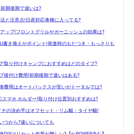
プ!前期後期で違いは?
y設定方法と注意点!日産対応車種に入ってる?
ス アップ!フロントグリルやガーニッシュの効果は?
ECU書き換えがポイント!発進時のもたつき・もっさりも
ャリア取り付けキャンプにおすすめはどのタイプ?
ンプ後付け費用!前期後期で違いはある?
ー交換費用はオートバックスが安いがトータルでは?
) 対応スマホ ホルダー!取り付け位置別おすすめは?
ライチの決め手はオフセット・リム幅・タイヤ幅!
はいつから?違いについても
換DIYはリセット作業が難しい?【e-POWER含む】