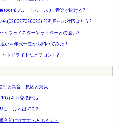
uetooth(ブルートゥース )で音楽が聞ける?
ら(C28C27C26C25) ?3列目への対応はどう?
いはハイウェイスターやライダーとの違い?
よる違いを年式一覧から調べてみた！
違い!ヘッドライトなどフロント?
ル踏むと異音！原因と対策
！10万キロ交換部品
るリコールが出てる?
古車購入前に注意すべきポイント