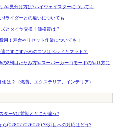
の違いや見分け方は?ハイウェイスターについても
違い!ライダーとの違いについても
イズとタイヤ交換！価格帯は？
交換費用！寿命やリセット作業についても！
快適にすごすためのコツはベッドとマット？
26の2列目たたみ方やスーパーカーゴモードのやり方に
の評価は？（燃費、エクステリア、インテリア）
イスターVは前期とどこが違う?
ら(C28C27C26C25) ?3列目への対応はどう?